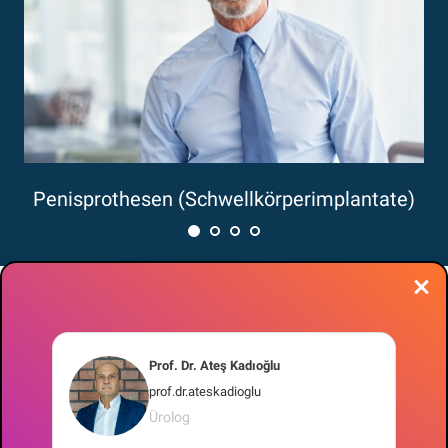
Penisprothesen (Schwellkörperimplantate)
Leitfaden zur sexuellen Gesundheit
Prof. Dr. Ateş Kadıoğlu
prof.dr.ateskadioglu
Ürolog