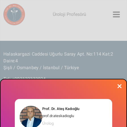
Skip to main content
Üroloji Profesörü
Halaskargazi Caddesi Uğurlu Saray Apt. No:114 Kat:2
Daire:4
Şişli / Osmanbey / İstanbul / Türkiye
Tel: +902122333924
Fax: +902122333924
profdrateskadioglu@gmail.com
Prof. Dr. Ateş Kadıoğlu
prof.dr.ateskadioglu
All rights reserved.
Ürolog