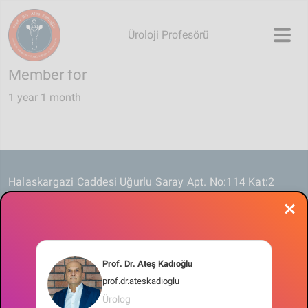
Skip to main content
Üroloji Profesörü
Member for
1 year 1 month
Halaskargazi Caddesi Uğurlu Saray Apt. No:114 Kat:2
Daire:4
Şişli / Osmanbey / İstanbul / Türkiye
Tel: +902122333924
Fax: +902122333924
Prof. Dr. Ateş Kadıoğlu
profdrateskadioglu@gmail.com
prof.dr.ateskadioglu
Ürolog