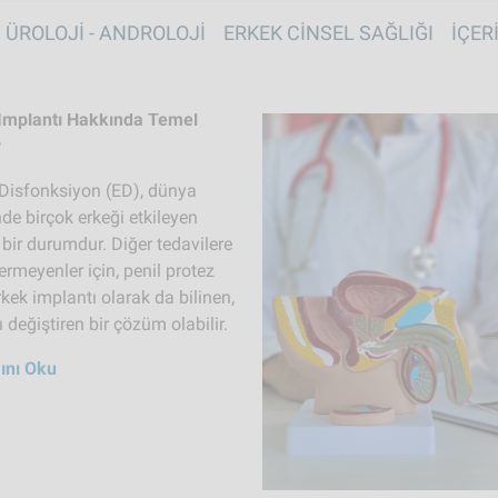
Skip to main content
vigation TR
ÜROLOJI - ANDROLOJI
ERKEK CINSEL SAĞLIĞI
İÇER
İmplantı Hakkında Temel
r
l Disfonksiyon (ED), dünya
de birçok erkeği etkileyen
bir durumdur. Diğer tedavilere
ermeyenler için, penil protez
kek implantı olarak da bilinen,
değiştiren bir çözüm olabilir.
ını Oku