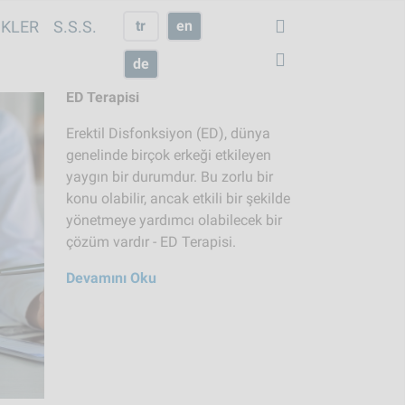
IKLER
S.S.S.
tr
en
de
ED Terapisi
Erektil Disfonksiyon (ED), dünya
genelinde birçok erkeği etkileyen
yaygın bir durumdur. Bu zorlu bir
konu olabilir, ancak etkili bir şekilde
yönetmeye yardımcı olabilecek bir
çözüm vardır - ED Terapisi.
Devamını Oku