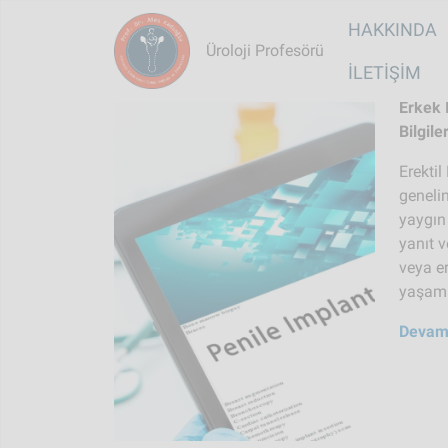
Main na
HAKKINDA
Üroloji Profesörü
İLETIŞIM
Erkek 
Bilgile
Erekti
genelin
yaygın 
yanıt v
veya er
yaşamı 
Devam