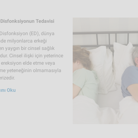
l Disfonksiyonun Tedavisi
l Disfonksiyon (ED), dünya
nde milyonlarca erkeği
en yaygın bir cinsel sağlık
ur. Cinsel ilişki için yeterince
r ereksiyon elde etme veya
me yeteneğinin olmamasıyla
rizedir.
ını Oku