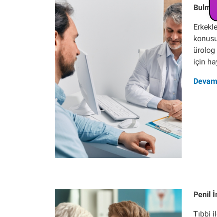
Bulma
Erkekle
konusu
ürolog
için ha
Devam
Penil 
Tıbbi i