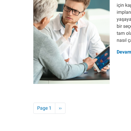
için ka
implant
yaşayan
bir seç
tam ola
nasıl ç
Devam
Pagination
Next page
Page 1
››