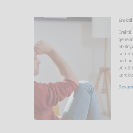
Erekti
Erekti
geneli
etkiley
sorunud
sert bi
sürdür
karakte
Devam