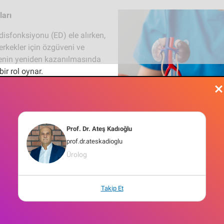
ları
 disfonksiyonu (ED) ele alırken,
 erkekler için özgüveni ve
tenin yeniden kazanılmasında
bir rol oynar.
ını Oku
Prof. Dr. Ateş Kadıoğlu
prof.dr.ateskadioglu
Ürolog
Takip Et
mdaki Doğru Erkek Üroloğu