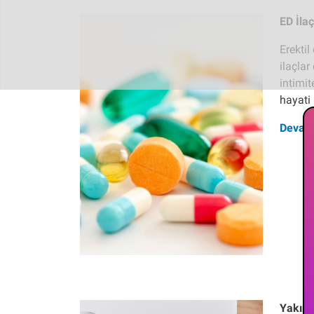
ED İlaç
Erektil
ilaçlar
intimi
hayati 
Devam
Yakını