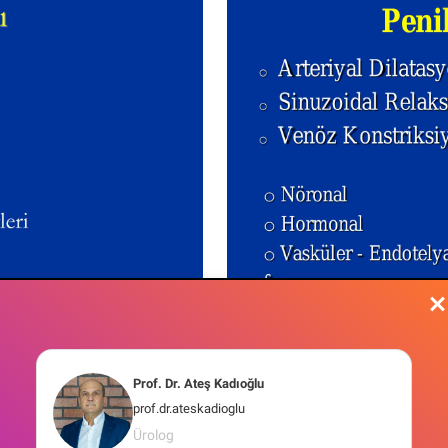
Prof. Dr. Ateş Kadıoğlu
prof.dr.ateskadioglu
Ürolog