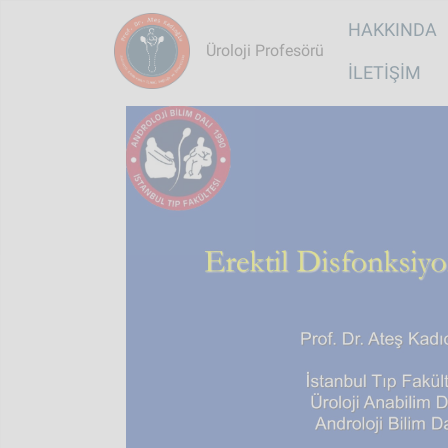
Main na
HAKKINDA
Üroloji Profesörü
İLETIŞIM