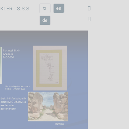
IKLER
S.S.S.
tr
en
de