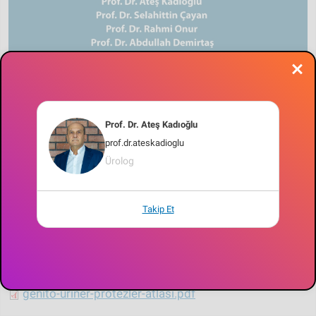
Prof. Dr. Ateş Kadıoğlu
prof.dr.ateskadioglu
Ürolog
Editorler
Takip Et
Prof. Dr. Ateş Kadıoğlu
Prof. Dr. Selahittin Çayan
Prof. Dr. Rahm Onur
Prof. Dr. Abdullah Demirtaş
genito-uriner-protezler-atlasi.pdf