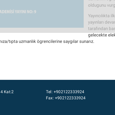
oldugunu vurg
Yayıncılıkta il
yayınları dev
tarafından bas
gelecekte elek
ıza/tıpta uzmanlık ögrencilerine saygılar sunarız.
14 Kat:2
Tel: +902122333924
Fax: +902122333924