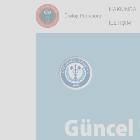
Main na
HAKKINDA
Üroloji Profesörü
İLETIŞIM