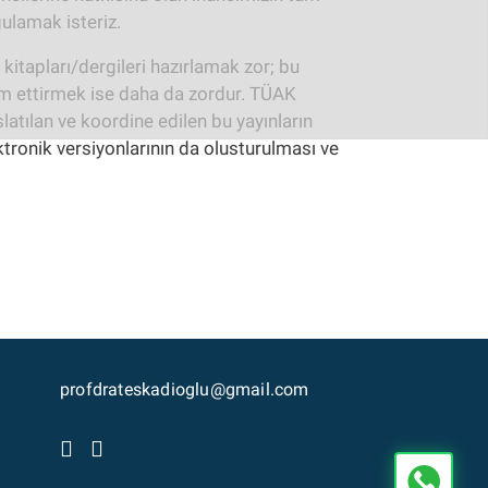
ulamak isteriz.
k kitapları/dergileri hazırlamak zor; bu
am ettirmek ise daha da zordur. TÜAK
latılan ve koordine edilen bu yayınların
tronik versiyonlarının da olusturulması ve
profdrateskadioglu@gmail.com