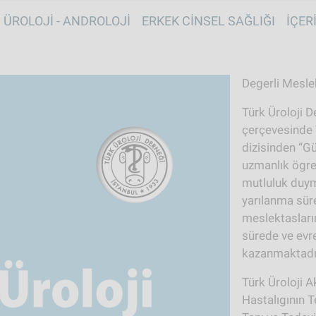
Skip to main content
vigation TR
ÜROLOJI - ANDROLOJI
ERKEK CINSEL SAĞLIĞI
İÇER
Degerli Meslek
Türk Üroloji D
çerçevesinde 
dizisinden “Gü
uzmanlık ögre
mutluluk duyma
yarılanma süre
meslektasları
sürede ve evr
kazanmaktadı
Türk Üroloji 
Hastalıgının T