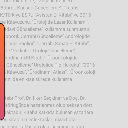
”, Üroonkolojide, ’’Mesane Kanseri
 ”Böbrek Kanseri Güncelleme”, “Testis
AK/Türkiye ESRU “Asistan El Kitabı’’ ve 2015
e Kılavuzunu, ”Ürolojide Lazer Kullanımı”,
gı Tedavi Güncelleme” kullanıma sunmustur.
 ‘’Robotik Cerrahi Güncelleme’’ Androlojide
n Cinsel Saglıgı’’, “Cerrahi Sanatı El Kitabı”,
jide ‘’Pediatrik Üroloji Güncelleme’’,
 “Ürodinami El Kitabı”, Üroonkolojide
eri Güncelleme’’ Ürolojide Tıp Hukuku” ,’’2016
e Kılavuzu’’, ‘’Ürodinami Atlası’’, “Üroonkoloji
aplarını da en kısa sürede kullanıma
 kitabı Prof. Dr. Ilker Seçkiner ve Doç. Dr.
ditörlügünde hazırlanmıs olup seksen dört
smaktadır. Kitaba katkıda bulunan yazarlara
rken kitabın meslektaslarımıza/tıpta
ncilerine katkısına olan inancımızın tam