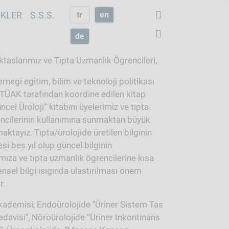
IKLER
S.S.S.
tr
en
de
taslarımız ve Tıpta Uzmanlık Ögrencileri,
ernegi egitim, bilim ve teknoloji politikası
TÜAK tarafından koordine edilen kitap
ncel Üroloji” kitabını üyelerimiz ve tıpta
ncilerinin kullanımına sunmaktan büyük
ktayız. Tıpta/ürolojide üretilen bilginin
si bes yıl olup güncel bilginin
mıza ve tıpta uzmanlık ögrencilerine kısa
ensel bilgi ısıgında ulastırılması önem
r.
Akademisi, Endoürolojide ‘’Üriner Sistem Tas
edavisi’’, Nöroürolojide “Üriner Inkontinans