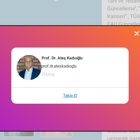
Tanı ve Tedavi
Güncelleme’’,
Kanseri’’ , TÜ
EAU Güncellem
“Uretra Darlı
Endoürolojide
‘’Erkek ve Kadı
Pediatrik Ürolo
Prof. Dr. Ateş Kadıoğlu
Nöroürolojide
prof.dr.ateskadioglu
‘’Prostat Kans
Ürolog
EAU Güncellem
El Kitabı’’ kit
sunulacaktır.
Takip Et
Güncel Üroloji
Ömer Bayrak e
bölümden olu
tesekkür ede
uzmanlık ögre