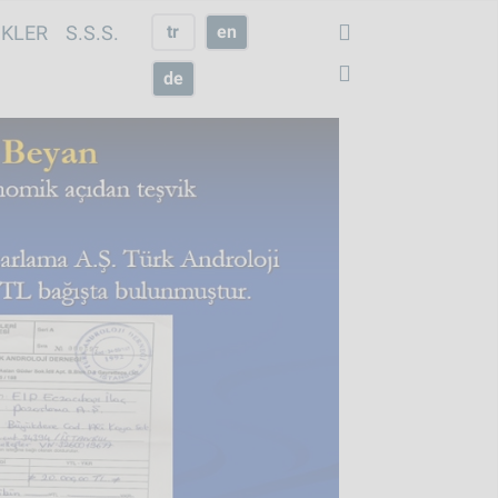
IKLER
S.S.S.
tr
en
de