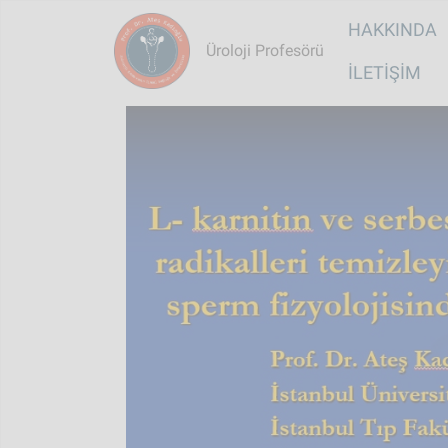
Main na
HAKKINDA
Üroloji Profesörü
İLETIŞIM