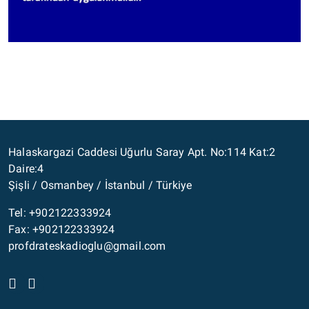
Halaskargazi Caddesi Uğurlu Saray Apt. No:114 Kat:2
Daire:4
Şişli / Osmanbey / İstanbul / Türkiye
Tel: +902122333924
Fax: +902122333924
profdrateskadioglu@gmail.com