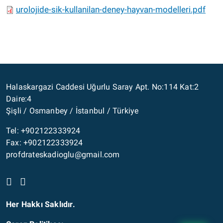
urolojide-sik-kullanilan-deney-hayvan-modelleri.pdf
Halaskargazi Caddesi Uğurlu Saray Apt. No:114 Kat:2
Daire:4
Şişli / Osmanbey / İstanbul / Türkiye
Tel: +902122333924
Fax: +902122333924
profdrateskadioglu@gmail.com
Her Hakkı Saklıdır.